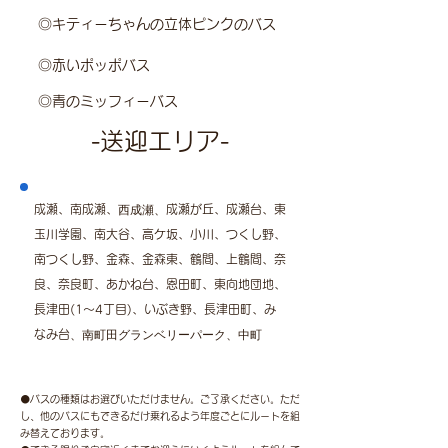
◎キティーちゃんの立体ピンクのバス
◎赤いポッポバス
◎青のミッフィーバス
-送迎エリア-
西成瀬、
成瀬、南成瀬、
成瀬が丘、成瀬台、東
玉川学園、南大谷、高ケ坂、小川、つくし野、
南つくし野、金森、金森東、鶴間、上鶴間、奈
良、奈良町、あかね台、恩田町、東向地団地、
長津田(1〜4丁目)、いぶき野、長津田町、み
​、南町田グランベリーパーク、中町
なみ台
⚫バスの種類はお選びいただけません。ご了承ください。ただ
し、他のバスにもできるだけ乗れるよう年度ごとにルートを組
み替えております。