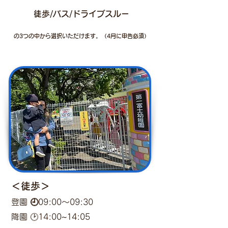
徒歩/バス/
ドライブスルー
の​3つの中から選択いただけます。（4月に申告必須）
＜徒歩＞
登園
🕘
0
9
:00
～09:30
降園 🕑14:00~14:05