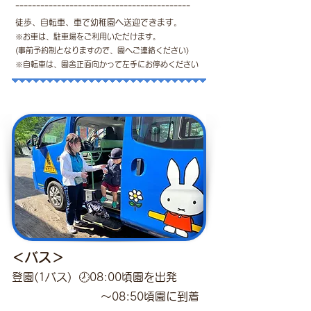
------------------------------------------
徒歩、自転車、車で幼稚園へ送迎できます。
※お車は、駐車場をご利用いただけます。
(
事前予約制となりますので、園へご連絡ください)
※自転車は、園舎正面向かって左手にお停め
ください
＜バス＞
登園(1
バス)
🕗
08:00頃園を出発
～0
8:50頃園に到着