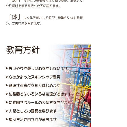
何事にも積極的に取り組む意欲。最後まで
やり遂げる意志を持った子に育てます。
「体」
よく体を動かして遊び、機敏性や体力を養
い、丈夫な体を育てます。
教育方針
◉ 思いやりや優しい心をやしないます
◉ 心のかよったスキンシップ教育
◉ 創造する喜びを知りはじめます
◉ 幼稚園ではいろいろな友達ができます
◉ 幼稚園ではルールの大切さを学びます
◉ 人間としての基礎を学びます
◉ 集団生活で自立心が育ちます