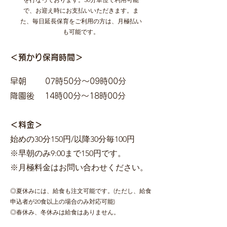
で、お迎え時にお支払いいただきます。ま
た、毎日延長保育をご利用の方は、月極払い
も可能です。
＜
預かり保育時間
＞
早朝 07時50分〜09時00分
降園後 14時00分〜18時00分
＜料金＞
始めの30分150円/以
降30分毎
100
円
※早朝のみ9:00まで150円です。
※月極料金はお問い合わせください。
◎夏休みには、給食も注文可能です
。(ただし、給食
申込者が20食以上の場合のみ対応可能)
◎春休み、冬休みは給食はありません。