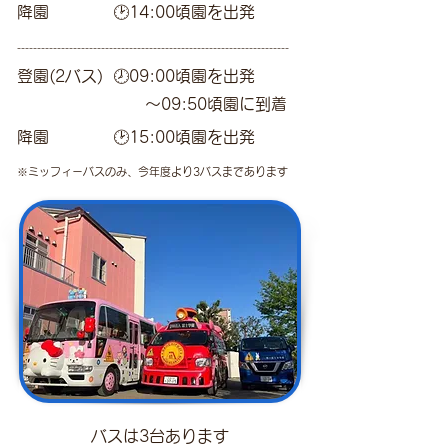
降園 🕑
14:00頃園を出
発
--------------------------------------------------------------------
登園(2バ
ス
)
🕗
09:00頃園を出発
～09
:50頃園に到着
降園 🕑
15
:00頃園を出発
​※ミッフィーバ
ス
の
み、今年度より
3バスまで
あります
バスは3台あります