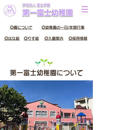
◎園について
◎幼稚園の一日/年間行事
◎はな組
◎りす組
◎入園案内
◎採用情報
第一富士幼稚園について