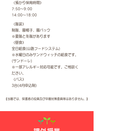
《預かり保育時間》
7:50〜9:00
14:00〜18:00
《服装》
制服、園帽子、園バック
※夏服と冬服があります
《昼食》
全日給食(山路フードシステム)
※水曜日のみサンドウィッチの給食です。
(サンドーレ)
※一部アレルギー対応可能です。ご相談く
ださい。
《バス》
3台(4月申込制)
【当園では、保護者の役員及び卒園対策委員等はありません。】