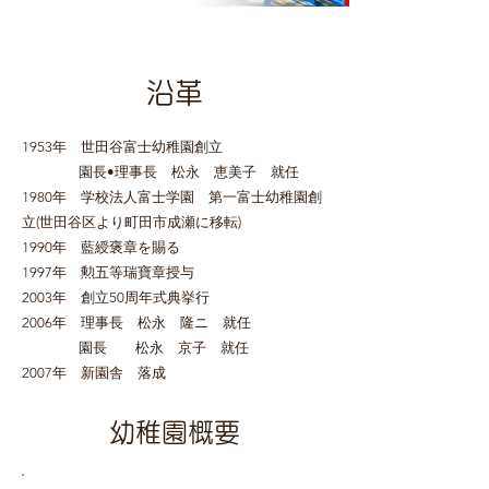
沿革
1953年 世田谷富士幼稚園創立
園長•理事長 松永 恵美子 就任
1980年 学校法人富士学園 第一富士幼稚園創
立(世田谷区より町田市成瀬に移転)
1990年 藍綬褒章を賜る
1997年 勲五等瑞寶章授与
2003年 創立50周年式典挙行
2006年 理事長 松永 隆ニ 就任
園長 松永 京子 就任
2007年 新園舎 落成
幼稚園概要