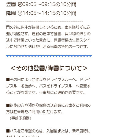
登園
🕘
09:05～09:15の10分間
降園 🕑14:05～14:15の10分間
------------------------------------------
門の外に
先生が待機しているため、車を降りずに送
迎が可能です。
通
勤の途中で登園、買い物の帰りの
途中で降園といった具合に、保護者様の生活スタイ
ルに合わせた送迎が行える当園の特色
の一つです。
＜その他登園/降園について＞
■その日によって徒歩をドライブスルーへ、ドライ
ブスルーを徒歩へ、バスをドライブスルーへ変更す
ることが可能です。※事前にご連絡が必要です。
■徒歩の方や預かり保育の送迎時にお車をご利用の
方は駐車場をご利用いただけます。
(事前予約制）
■バスをご希望の方は、入園後または、新年度時に