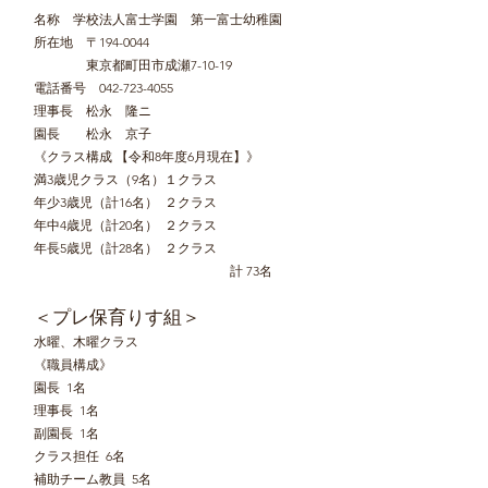
名称 学校法人富士学園 第一富士幼稚園
所在地 〒194-0044
東京都町田市成瀬7-10-19
電話番号 042-723-4055
理事長 松永 隆ニ
園長 松永 京子
《クラス構成 【令和8年度6月現在】》
満3歳児クラス（9名）１クラス
年少3歳児（計16名） ２クラス
年中4歳児（計20名） ２クラス
年長5歳児（計28名） ２クラス
計 73名
＜プレ保育りす組
​＞
水曜、木曜クラス
《職員構成》
園長 1名
理事長 1名
副園長 1名
クラス担任 6名
補助チーム教員 5名