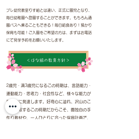
プレ幼児教室りす組とは違い、正式に園児となり、
毎日幼稚園へ登園することができます。もちろん通
園バスへ乗ることもできる！毎日給食あり！預かり
保育も可能！ご入園をご希望の方は、まずはお電話
にて見学予約をお願いいたします。
​​＜はな組の教育方針＞
2歳児・満3歳児になるこの時期は、言語能力・
運動能力・思考力・社会性など、様々な能力が
飛躍的に発達します。好奇心に溢れ、沢山のこ
とを吸収するこの時期だからこそ、園独自の手
作り教材や、一人ひとりに合った保育計画で、
お子さまの成長を促していきます。「自分でや
ってみたい」「みんなでやると楽しいね」の意